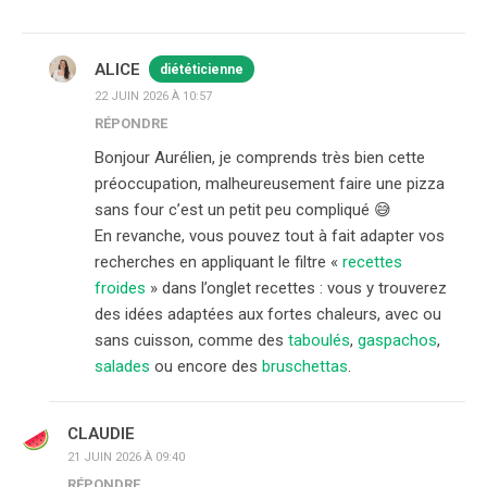
ALICE
diététicienne
22 JUIN 2026 À 10:57
RÉPONDRE
Bonjour Aurélien, je comprends très bien cette
préoccupation, malheureusement faire une pizza
sans four c’est un petit peu compliqué 😅
En revanche, vous pouvez tout à fait adapter vos
recherches en appliquant le filtre «
recettes
froides
» dans l’onglet recettes : vous y trouverez
des idées adaptées aux fortes chaleurs, avec ou
sans cuisson, comme des
taboulés
,
gaspachos
,
salades
ou encore des
bruschettas
.
CLAUDIE
21 JUIN 2026 À 09:40
RÉPONDRE