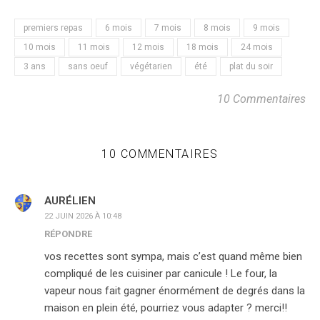
premiers repas
6 mois
7 mois
8 mois
9 mois
10 mois
11 mois
12 mois
18 mois
24 mois
3 ans
sans oeuf
végétarien
été
plat du soir
10 Commentaires
10 COMMENTAIRES
AURÉLIEN
22 JUIN 2026 À 10:48
RÉPONDRE
vos recettes sont sympa, mais c’est quand même bien
compliqué de les cuisiner par canicule ! Le four, la
vapeur nous fait gagner énormément de degrés dans la
maison en plein été, pourriez vous adapter ? merci!!