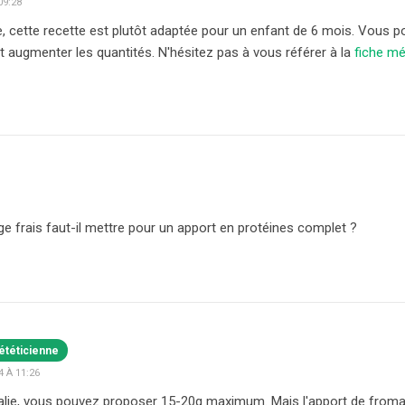
09:28
, cette recette est plutôt adaptée pour un enfant de 6 mois. Vous po
 augmenter les quantités. N'hésitez pas à vous référer à la
fiche mé
e frais faut-il mettre pour un apport en protéines complet ?
ététicienne
 À 11:26
alie, vous pouvez proposer 15-20g maximum. Mais l'apport de froma