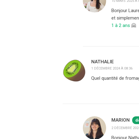
10 MARS 2025 À 
Bonjour Laure
et simplement
1 à 2 ans
🤗
NATHALIE
1 DÉCEMBRE 2024 À 08:36
Quel quantité de fromag
MARION
di
2 DÉCEMBRE 2024
Bonjour Nath