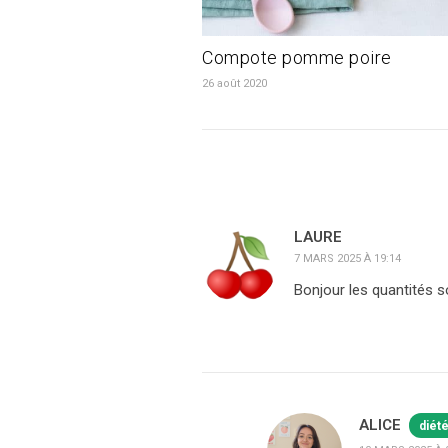
Compote pomme poire
26 août 2020
LAURE
7 MARS 2025 À 19:14
Bonjour les quantités s
ALICE
diét