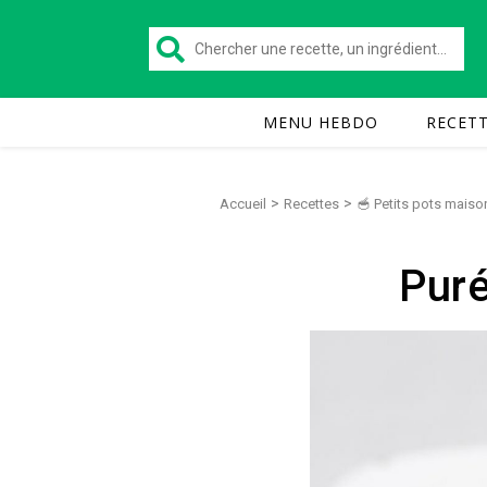
MENU HEBDO
RECET
>
>
Accueil
Recettes
🥣 Petits pots maiso
Puré