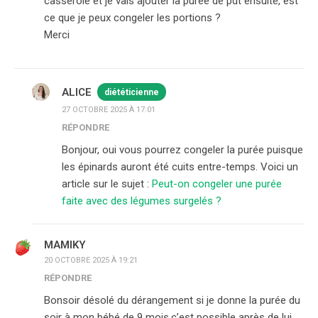
casserole et je vais ajouter la purée de pdt ensuite, est
ce que je peux congeler les portions ?
Merci
ALICE
diététicienne
27 OCTOBRE 2025 À 17:01
RÉPONDRE
Bonjour, oui vous pourrez congeler la purée puisque
les épinards auront été cuits entre-temps. Voici un
article sur le sujet :
Peut-on congeler une purée
faite avec des légumes surgelés ?
MAMIKY
20 OCTOBRE 2025 À 19:21
RÉPONDRE
Bonsoir désolé du dérangement si je donne la purée du
soir à mon bébé de 9 mois,c’est possible après de lui