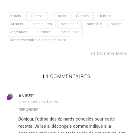
9 mois
10 mois
11 mois
12 mois
18 mois
24 mois
sans gluten
sans oeuf
sans PLV
vegan
végétarien
automne
plat du soir
Recettes contre la constipation 💩
14 Commentaires
14 COMMENTAIRES
ANISSE
27 OCTOBRE 2025 À 16:26
RÉPONDRE
Bonjour, j’utilise des épinards congelés pour cette
recette. Je les ai décongelé comme indiqué à la