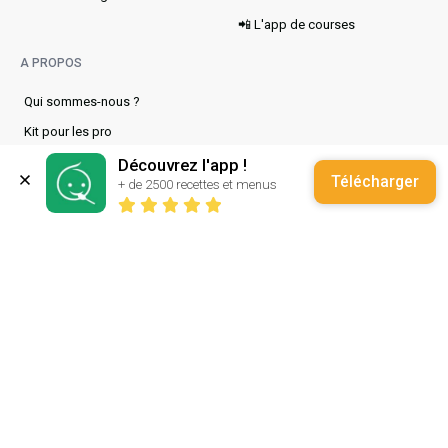
📲 L'app de courses
A PROPOS
Qui sommes-nous ?
Kit pour les pro
Presse
Découvrez l'app !
Télécharger
+ de 2500 recettes et menus
Nous contacter
CGU
CGV
Confidentialité
Tous droits réservés © Cuisinez pour bébé 2026 -
www.cuisinez‑pour‑bebe.fr