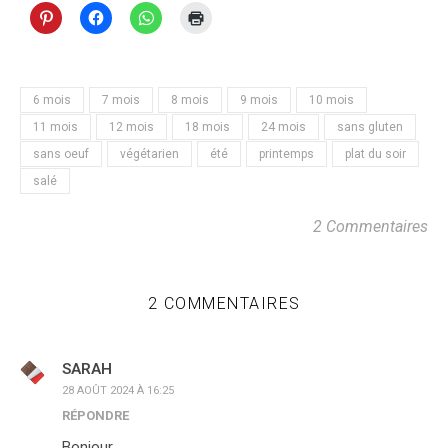
6 mois
7 mois
8 mois
9 mois
10 mois
11 mois
12 mois
18 mois
24 mois
sans gluten
sans oeuf
végétarien
été
printemps
plat du soir
salé
2 Commentaires
2 COMMENTAIRES
SARAH
28 AOÛT 2024 À 16:25
RÉPONDRE
Bonjour,