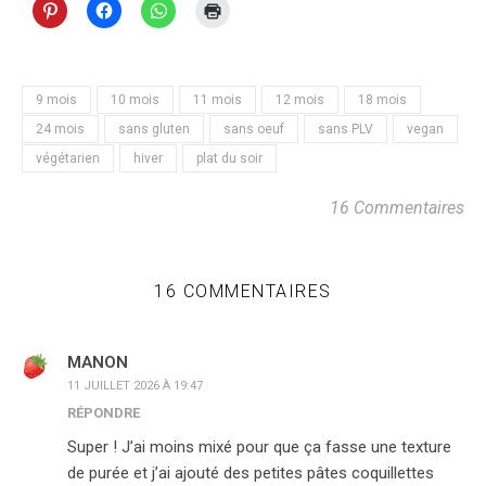
9 mois
10 mois
11 mois
12 mois
18 mois
24 mois
sans gluten
sans oeuf
sans PLV
vegan
végétarien
hiver
plat du soir
16 Commentaires
16 COMMENTAIRES
MANON
11 JUILLET 2026 À 19:47
RÉPONDRE
Super ! J’ai moins mixé pour que ça fasse une texture
de purée et j’ai ajouté des petites pâtes coquillettes