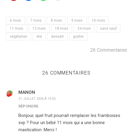
6 mois
7 mois
8 mois
9 mois
10 mois
11 mois
12 mois
18 mois
24 mois
sans oeuf
végétarien
été
dessert
goûter
26 Commentaires
26 COMMENTAIRES
MANON
21 JUILLET 2026 À 19:02
RÉPONDRE
Bonjour, quel fruit pourrait remplacer les framboises
svp ? Pour un bébé 11 mois qui a une bonne
mastication. Merci !