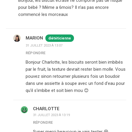
Bonjour, les biscuit écrasé ne comporte pas de risque
pour bébé ? Même a 6mois? Il n’as pas encore
commencé les morceaux
MARION
diététicienne
31 JUILLET 2023 À 13:07
RÉPONDRE
Bonjour Charlotte, les biscuits seront bien imbibés
par le fruit, la texture devrait rester bien molle. Vous
pouvez sinon retourner plusieurs fois un boudoir
dans une assiette à soupe avec un fond d'eau pour
qu'il s'imbibe et soit bien mou 😊
CHARLOTTE
31 JUILLET 2023 À 13:19
RÉPONDRE
Super merci beaucoup je vais tester 😁