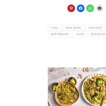
3 ans
sans gluten
sans oeuf
petit-déjeuner
sucré
Biscuits et