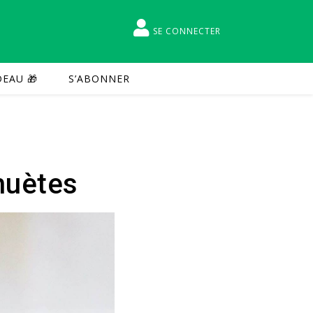
SE CONNECTER
EAU 🎁
S’ABONNER
huètes