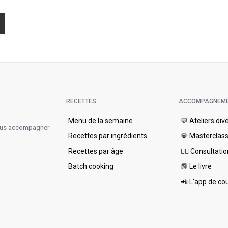
RECETTES
ACCOMPAGNEM
Menu de la semaine​
💬 Ateliers div
vous accompagner
Recettes par ingrédients
💎 Masterclas
Recettes par âge
👩‍⚕️ Consultati
Batch cooking
📗 Le livre
📲 L'app de co