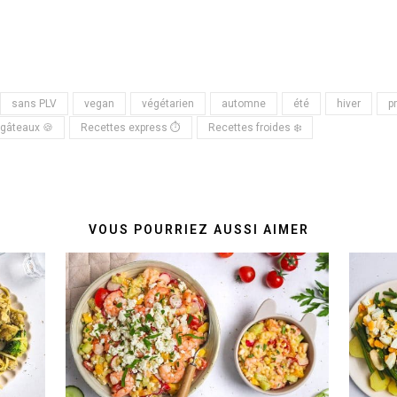
sans PLV
vegan
végétarien
automne
été
hiver
p
 gâteaux 🍪
Recettes express ⏱
Recettes froides ❄️
VOUS POURRIEZ AUSSI AIMER