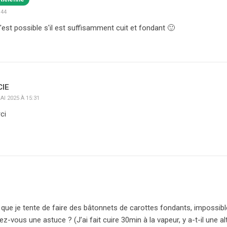
:44
c'est possible s'il est suffisamment cuit et fondant 🙂
CIE
AI 2025 À 15:31
ci
s que je tente de faire des bâtonnets de carottes fondants, impossible
z-vous une astuce ? (J’ai fait cuire 30min à la vapeur, y a-t-il une a