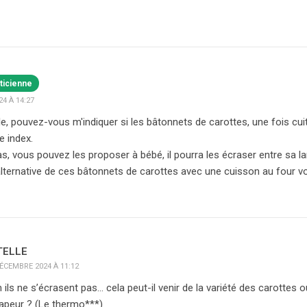
ticienne
4 À 14:27
le, pouvez-vous m'indiquer si les bâtonnets de carottes, une fois cui
e index.
cas, vous pouvez les proposer à bébé, il pourra les écraser entre sa l
 alternative de ces bâtonnets de carottes avec une cuisson au four vo
TELLE
ÉCEMBRE 2024 À 11:12
 ils ne s’écrasent pas… cela peut-il venir de la variété des carottes ou 
vapeur ? (Le thermo***)