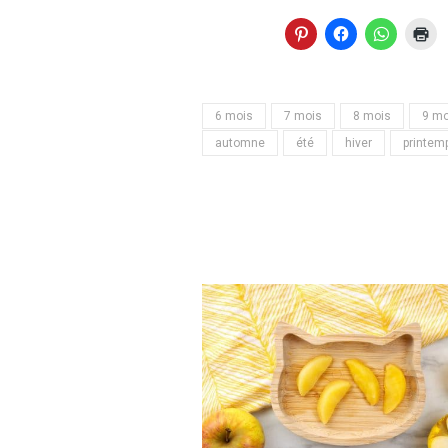
6 mois
7 mois
8 mois
9 mo
automne
été
hiver
printem