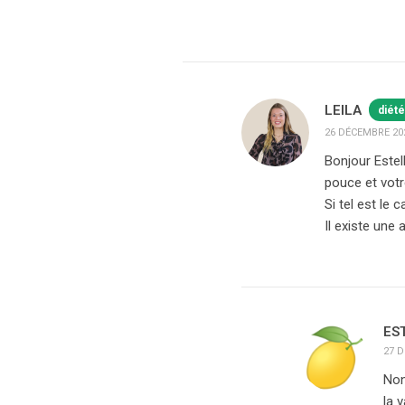
LEILA
diété
26 DÉCEMBRE 202
Bonjour Estel
pouce et votr
Si tel est le 
Il existe une
ES
27 D
Non
la 