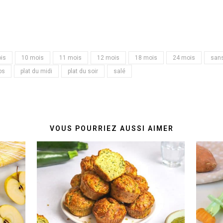
is
10 mois
11 mois
12 mois
18 mois
24 mois
sans
ps
plat du midi
plat du soir
salé
VOUS POURRIEZ AUSSI AIMER