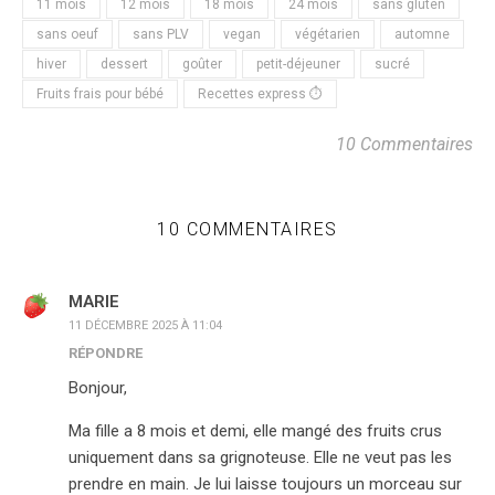
11 mois
12 mois
18 mois
24 mois
sans gluten
sans oeuf
sans PLV
vegan
végétarien
automne
hiver
dessert
goûter
petit-déjeuner
sucré
Fruits frais pour bébé
Recettes express ⏱
10 Commentaires
10 COMMENTAIRES
MARIE
11 DÉCEMBRE 2025 À 11:04
RÉPONDRE
Bonjour,
Ma fille a 8 mois et demi, elle mangé des fruits crus
uniquement dans sa grignoteuse. Elle ne veut pas les
prendre en main. Je lui laisse toujours un morceau sur