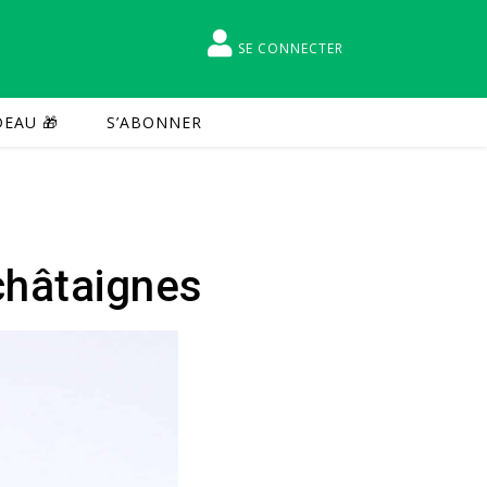
SE CONNECTER
EAU 🎁
S’ABONNER
châtaignes