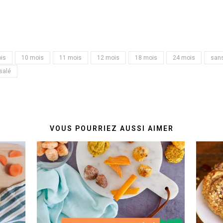
is
10 mois
11 mois
12 mois
18 mois
24 mois
sans
salé
VOUS POURRIEZ AUSSI AIMER