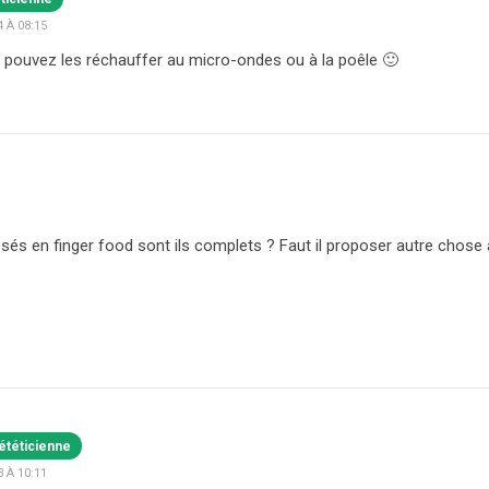
 À 08:15
 pouvez les réchauffer au micro-ondes ou à la poêle 🙂
osés en finger food sont ils complets ? Faut il proposer autre chose
ététicienne
 À 10:11