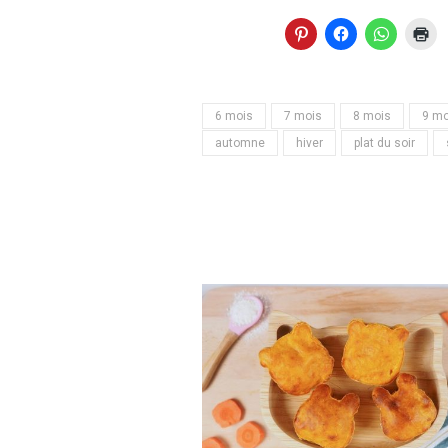
6 mois
7 mois
8 mois
9 mo
automne
hiver
plat du soir