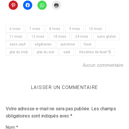
6 mois
7 mois
8 mois
9 mois
10 mois
11 mois
12 mois
18 mois
24 mois
sans gluten
sans oeuf
végétarien
automne
hiver
plat du midi
plat du soir
salé
Recettes de Noël 🎅
Aucun commentaire
LAISSER UN COMMENTAIRE
Votre adresse e-mail ne sera pas publiée.
Les champs
obligatoires sont indiqués avec
*
Nom
*