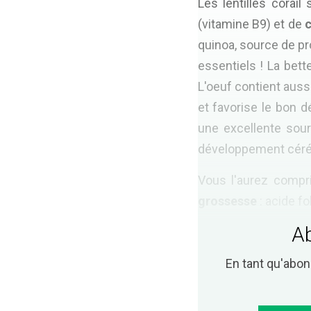
Les lentilles corail
(vitamine B9) et de
quinoa, source de pr
essentiels ! La bett
L'oeuf contient aussi 
et favorise le bon d
une excellente so
développement cérébr
Vous l'aurez compr
grossesse
: acide fo
Ab
En tant qu'abo