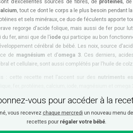
 sont d’excellentes sources de fibres, de
protéines
, d
calcium
, tout ce dont le corps a le plus besoin pendant l
otéines et sels minéraux, ce duo de féculents apporte t
erave regorge d'acide folique, mais aussi de fer pour lutt
du fer, ainsi que de l'
iode
qui participe au bon fonctionn
éveloppement cérébral de bébé. Les noix, source d'acid
urce de
magnésium
et d'
omega 3
. Ces derniers, acide
al et cellulaire, sont aussi complétés par l'huile de colz
is : cette recette met l'accent sur des
nutriments es
lique, fer, protéines, calcium, iode, magnésium et omega 
onnez-vous pour accéder à la rece
nné, vous recevrez
chaque mercredi
un nouveau menu de 
recettes pour
régaler votre bébé
.