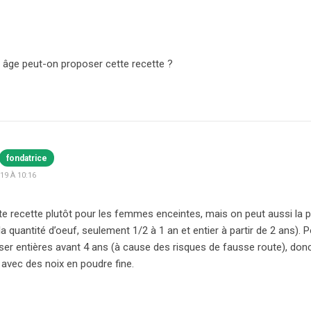
el âge peut-on proposer cette recette ?
fondatrice
9 À 10:16
tte recette plutôt pour les femmes enceintes, mais on peut aussi la
la quantité d’oeuf, seulement 1/2 à 1 an et entier à partir de 2 ans).
er entières avant 4 ans (à cause des risques de fausse route), don
 avec des noix en poudre fine.