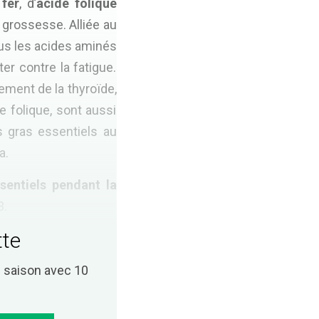
e
fer
, d’
acide folique
a grossesse. Alliée au
ous les acides aminés
er contre la fatigue.
ement de la thyroïde,
e folique, sont aussi
s gras essentiels au
a.
sentiels pendant la
3.
tte
saison avec 10