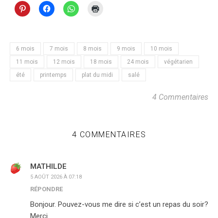
6 mois
7 mois
8 mois
9 mois
10 mois
11 mois
12 mois
18 mois
24 mois
végétarien
été
printemps
plat du midi
salé
4 Commentaires
4 COMMENTAIRES
MATHILDE
5 AOÛT 2026 À 07:18
RÉPONDRE
Bonjour. Pouvez-vous me dire si c’est un repas du soir?
Merci