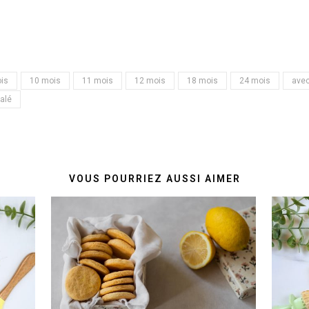
is
10 mois
11 mois
12 mois
18 mois
24 mois
avec
alé
VOUS POURRIEZ AUSSI AIMER