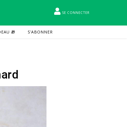
SE CONNECTER
EAU 🎁
S’ABONNER
nard