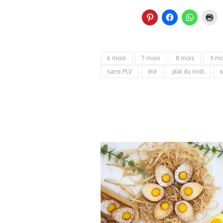
6 mois
7 mois
8 mois
9 mo
sans PLV
été
plat du midi
s