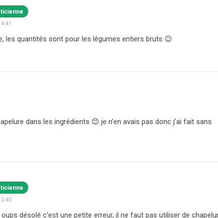
éticienne
14:41
e, les quantités sont pour les légumes entiers bruts 😉
apelure dans les ingrédients 😊 je n’en avais pas donc j’ai fait sans
éticienne
12:40
 oups désolé c'est une petite erreur, il ne faut pas utiliser de chapel