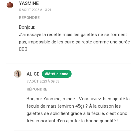
YASMINE
5 AOÛT 2023 À 13:21
RÉPONDRE
Bonjour,
J’ai essayé la recette mais les galettes ne se forment
pas, impossible de les cuire ça reste comme une purée
🤷🏻‍♀️
ALICE
diététicienne
7 AOÛT 2023 À 09:55
RÉPONDRE
Bonjour Yasmine, mince… Vous aviez-bien ajouté la
fécule de maïs (environ 45g) ? À la cuisson les
galettes se solidifient grâce à la fécule, c'est donc
très important d'en ajouter la bonne quantité !