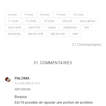
6 mois
7 mois
8 mois
9 mois
10 mois
11 mois
12 mois
18 mois
24 mois
sans gluten
sans oeuf
sans PLV
vegan
végétarien
été
printemps
plat du midi
plat du soir
salé
31 Commentaires
31 COMMENTAIRES
PALOMA
16 JUIN 2026 À 19:21
RÉPONDRE
Bonjour,
Est t’il possible de rajouter une portion de protéine