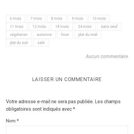
6 mois
7 mois
8 mois
9 mois
10 mois
11 mois
12 mois
18 mois
24 mois
sans oeuf
végétarien
automne
hiver
plat du midi
plat du soir
salé
Aucun commentaire
LAISSER UN COMMENTAIRE
Votre adresse e-mail ne sera pas publiée.
Les champs
obligatoires sont indiqués avec
*
Nom
*