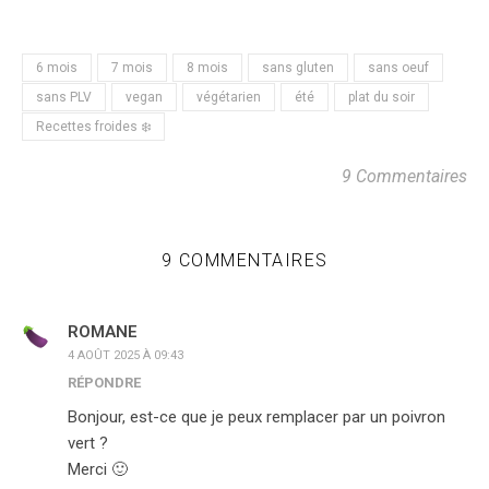
6 mois
7 mois
8 mois
sans gluten
sans oeuf
sans PLV
vegan
végétarien
été
plat du soir
Recettes froides ❄️
9 Commentaires
9 COMMENTAIRES
ROMANE
4 AOÛT 2025 À 09:43
RÉPONDRE
Bonjour, est-ce que je peux remplacer par un poivron
vert ?
Merci 🙂