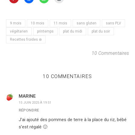
9 mois
10 mois
11 mois
sans gluten
sans PLV
végétarien
printemps
plat du midi
plat du soir
Recettes froides ❄️
10 Commentaires
10 COMMENTAIRES
MARINE
15 JUIN 2025 À 19:51
RÉPONDRE
J’ai ajouté des pommes de terre à la place du riz, bébé
s’est régalé 🙂