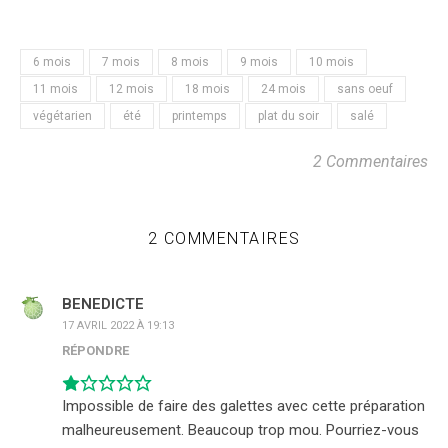
6 mois
7 mois
8 mois
9 mois
10 mois
11 mois
12 mois
18 mois
24 mois
sans oeuf
végétarien
été
printemps
plat du soir
salé
2 Commentaires
2 COMMENTAIRES
BENEDICTE
17 AVRIL 2022 À 19:13
RÉPONDRE
Impossible de faire des galettes avec cette préparation
malheureusement. Beaucoup trop mou. Pourriez-vous