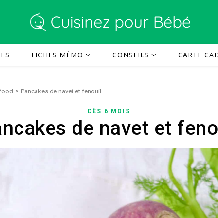
TES
FICHES MÉMO
CONSEILS
CARTE CAD
>
 food
Pancakes de navet et fenouil
DÈS 6 MOIS
ncakes de navet et feno