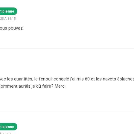
éticienne
5 À 14:15
vous pouvez.
vec les quantités, le fenouil congelé j’ai mis 60 et les navets épluche
Comment aurais je dû faire? Merci
éticienne