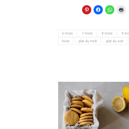
6 mois
7 mois
8 mois
9 mo
hiver
plat du midi
plat du soir