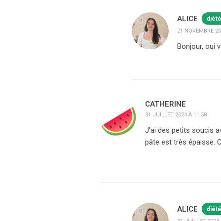
ALICE
diét
21 NOVEMBRE 202
Bonjour, oui 
CATHERINE
31 JUILLET 2024 À 11:58
J’ai des petits soucis a
pâte est très épaisse. 
ALICE
diét