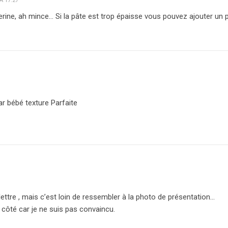
À 17:27
ine, ah mince… Si la pâte est trop épaisse vous pouvez ajouter un peti
par bébé texture Parfaite
la lettre , mais c’est loin de ressembler à la photo de présentation…
à côté car je ne suis pas convaincu.