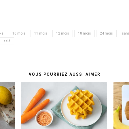
is
10 mois
11 mois
12 mois
18 mois
24 mois
sans
salé
VOUS POURRIEZ AUSSI AIMER