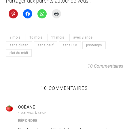
Partager aux parents autour de vous !
9 mois
10 mois
11 mois
avec viande
sans gluten
sans oeuf
sans PLV
printemps
plat du midi
10 Commentaires
10 COMMENTAIRES
OCÉANE
1 MAI 2026 À 14:52
RÉPONDRE