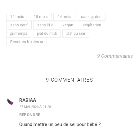
12 mois
18 mois
24 mois
sans gluten
sans oeuf
sans PLV
vegan
végétarien
printemps
plat du midi
plat du soir
Recettes froides ❄️
9 Commentaires
9 COMMENTAIRES
RABIAA
27 MAI 2026 À 21:28
RÉPONDRE
Quand mettre un peu de sel pour bébé ?