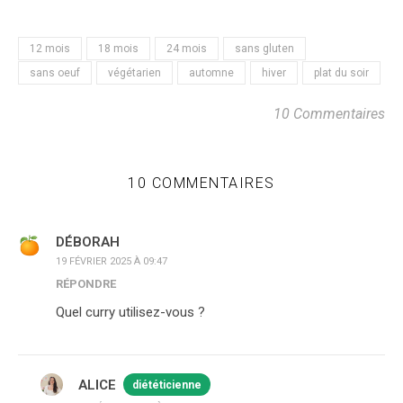
12 mois
18 mois
24 mois
sans gluten
sans oeuf
végétarien
automne
hiver
plat du soir
10 Commentaires
10 COMMENTAIRES
DÉBORAH
19 FÉVRIER 2025 À 09:47
RÉPONDRE
Quel curry utilisez-vous ?
ALICE
diététicienne