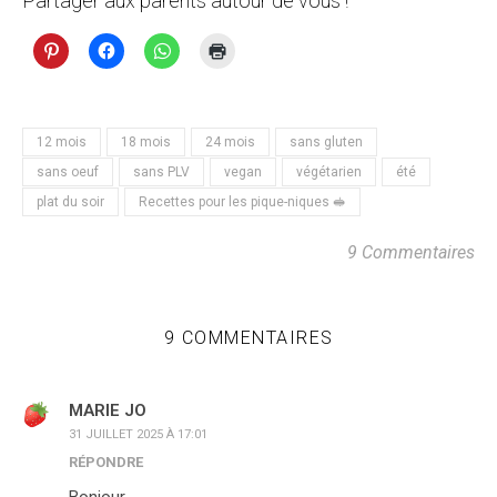
Partager aux parents autour de vous !
12 mois
18 mois
24 mois
sans gluten
sans oeuf
sans PLV
vegan
végétarien
été
plat du soir
Recettes pour les pique-niques 🥪
9 Commentaires
9 COMMENTAIRES
MARIE JO
31 JUILLET 2025 À 17:01
RÉPONDRE