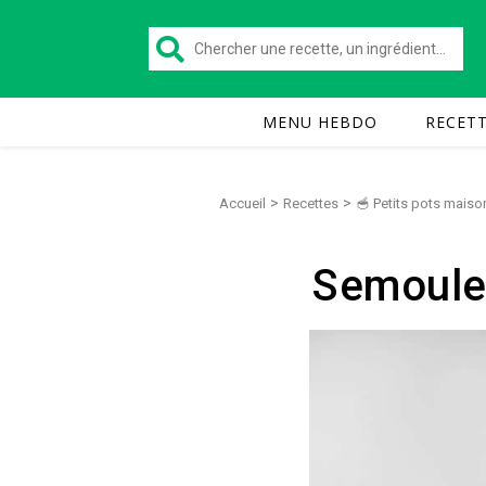
MENU HEBDO
RECET
>
>
Accueil
Recettes
🥣 Petits pots maiso
Semoule 