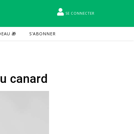
SE CONNECTER
EAU 🎁
S’ABONNER
au canard