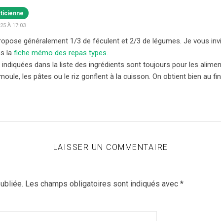
éticienne
5 À 17:03
ropose généralement 1/3 de féculent et 2/3 de légumes. Je vous invi
ns la
fiche mémo des repas types
.
 indiquées dans la liste des ingrédients sont toujours pour les alimen
ule, les pâtes ou le riz gonflent à la cuisson. On obtient bien au fi
LAISSER UN COMMENTAIRE
ubliée.
Les champs obligatoires sont indiqués avec
*