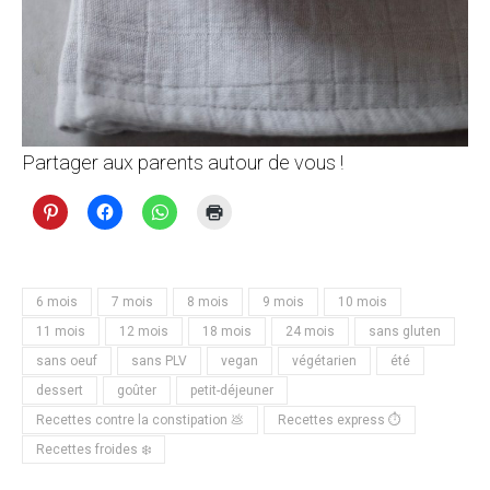
Partager aux parents autour de vous !
6 mois
7 mois
8 mois
9 mois
10 mois
11 mois
12 mois
18 mois
24 mois
sans gluten
sans oeuf
sans PLV
vegan
végétarien
été
dessert
goûter
petit-déjeuner
Recettes contre la constipation 💩
Recettes express ⏱
Recettes froides ❄️