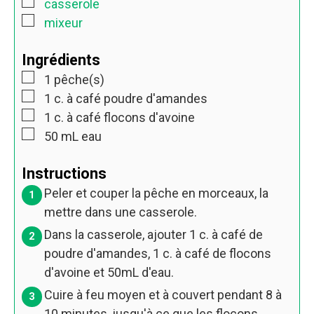
casserole
mixeur
Ingrédients
1
pêche(s)
1
c. à café
poudre d'amandes
1
c. à café
flocons d'avoine
50
mL
eau
Instructions
Peler et couper la pêche en morceaux, la
mettre dans une casserole.
Dans la casserole, ajouter
1
c. à café de
poudre d'amandes,
1
c. à café de flocons
d'avoine et
50
mL d'eau.
Cuire à feu moyen et à couvert pendant 8 à
10 minutes, jusqu'à ce que les flocons