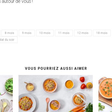
 autour de vous !
8 mois
9 mois
10 mois
11 mois
12 mois
18 mois
plat du soir
VOUS POURRIEZ AUSSI AIMER