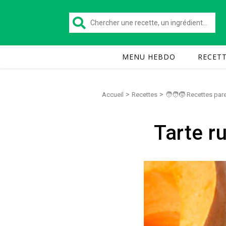
MENU HEBDO
RECET
>
>
Accueil
Recettes
🧑‍🧑‍🧒 Recettes pa
Tarte r