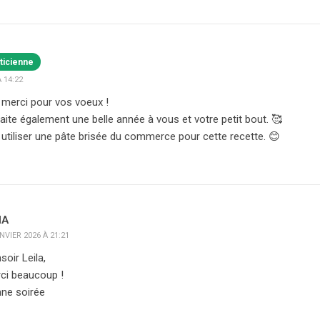
ticienne
 14:22
 merci pour vos voeux !
ite également une belle année à vous et votre petit bout. 🥰
tiliser une pâte brisée du commerce pour cette recette. 😊
NA
NVIER 2026 À 21:21
soir Leila,
ci beaucoup !
ne soirée