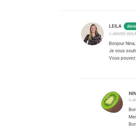
LEILA
diété
5 JANVIER 2026 À
Bonjour Nina,
Je vous souha
Vous pouvez u
NI
6 JA
Bon
Mer
Bon