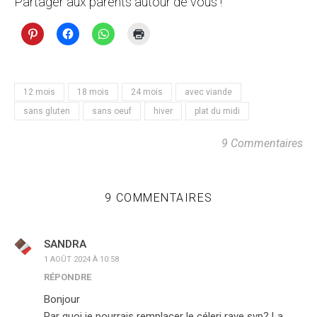
Partager aux parents autour de vous !
12 mois
18 mois
24 mois
avec viande
sans gluten
sans oeuf
hiver
plat du midi
9 Commentaires
9 COMMENTAIRES
SANDRA
1 AOÛT 2024 À 10:58
RÉPONDRE
Bonjour
Par quoi je pourrais remplacer le céleri rave svp? La