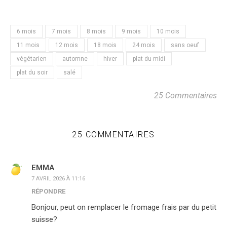
6 mois
7 mois
8 mois
9 mois
10 mois
11 mois
12 mois
18 mois
24 mois
sans oeuf
végétarien
automne
hiver
plat du midi
plat du soir
salé
25 Commentaires
25 COMMENTAIRES
EMMA
7 AVRIL 2026 À 11:16
RÉPONDRE
Bonjour, peut on remplacer le fromage frais par du petit
suisse?