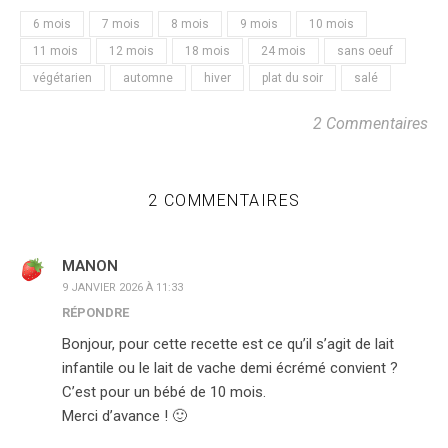
6 mois
7 mois
8 mois
9 mois
10 mois
11 mois
12 mois
18 mois
24 mois
sans oeuf
végétarien
automne
hiver
plat du soir
salé
2 Commentaires
2 COMMENTAIRES
MANON
9 JANVIER 2026 À 11:33
RÉPONDRE
Bonjour, pour cette recette est ce qu’il s’agit de lait
infantile ou le lait de vache demi écrémé convient ?
C’est pour un bébé de 10 mois.
Merci d’avance ! 🙂