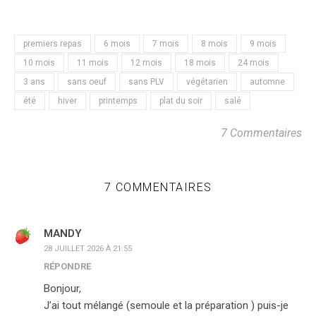
premiers repas
6 mois
7 mois
8 mois
9 mois
10 mois
11 mois
12 mois
18 mois
24 mois
3 ans
sans oeuf
sans PLV
végétarien
automne
été
hiver
printemps
plat du soir
salé
7 Commentaires
7 COMMENTAIRES
MANDY
28 JUILLET 2026 À 21:55
RÉPONDRE
Bonjour,
J’ai tout mélangé (semoule et la préparation ) puis-je