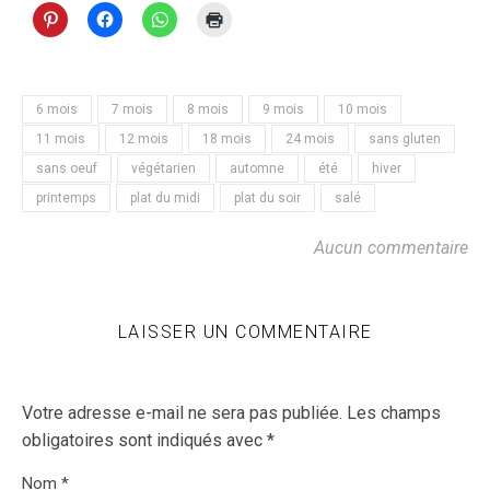
6 mois
7 mois
8 mois
9 mois
10 mois
11 mois
12 mois
18 mois
24 mois
sans gluten
sans oeuf
végétarien
automne
été
hiver
printemps
plat du midi
plat du soir
salé
Aucun commentaire
LAISSER UN COMMENTAIRE
Votre adresse e-mail ne sera pas publiée.
Les champs
obligatoires sont indiqués avec
*
Nom
*