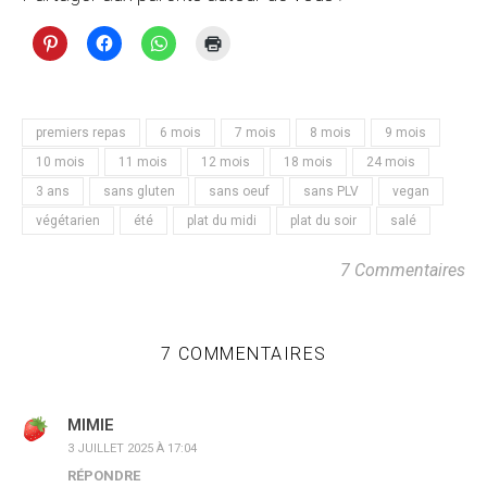
premiers repas
6 mois
7 mois
8 mois
9 mois
10 mois
11 mois
12 mois
18 mois
24 mois
3 ans
sans gluten
sans oeuf
sans PLV
vegan
végétarien
été
plat du midi
plat du soir
salé
7 Commentaires
7 COMMENTAIRES
MIMIE
3 JUILLET 2025 À 17:04
RÉPONDRE