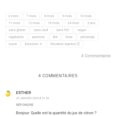
6 mois
7 mois
8 mois
9 mois
10 mois
11 mois
12 mois
18 mois
24 mois
3 ans
sans gluten
sans oeuf
sans PLV
vegan
végétarien
automne
été
hiver
printemps
sucré
Boissons 🥤
Recettes express ⏱
4 Commentaires
4 COMMENTAIRES
ESTHER
23 JANVIER 2025 À 01:34
RÉPONDRE
Bonjour. Quelle est la quantité du jus de citron ?