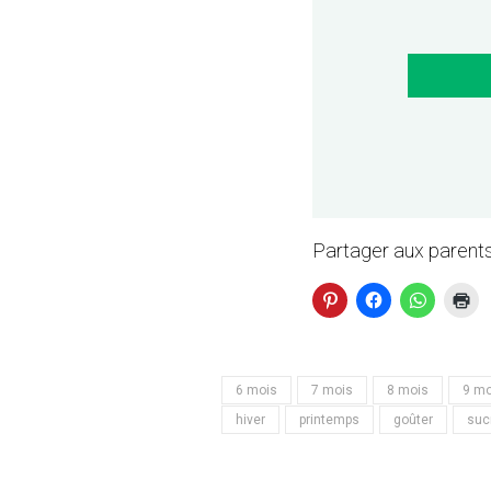
Partager aux parents
6 mois
7 mois
8 mois
9 mo
hiver
printemps
goûter
suc