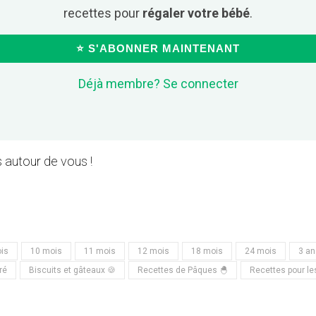
recettes pour
régaler votre bébé
.
⭐ S'ABONNER MAINTENANT
Déjà membre? Se connecter
 autour de vous !
is
10 mois
11 mois
12 mois
18 mois
24 mois
3 an
ré
Biscuits et gâteaux 🍪
Recettes de Pâques 🐣
Recettes pour le