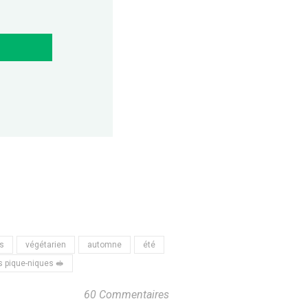
s
végétarien
automne
été
s pique-niques 🥪
60 Commentaires