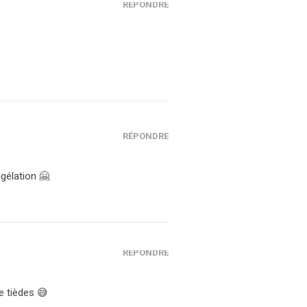
RÉPONDRE
RÉPONDRE
ngélation 🤗
RÉPONDRE
e tièdes 😅