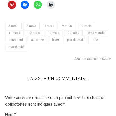
6 mois
7 mois
8 mois
9 mois
10 mois
11 mois
12 mois
18 mois
24 mois
avec viande
sans oeuf
automne
hiver
plat du midi
salé
Sucré-salé
Aucun commentaire
LAISSER UN COMMENTAIRE
Votre adresse e-mail ne sera pas publiée.
Les champs
obligatoires sont indiqués avec
*
Nom
*