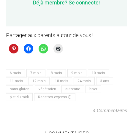
Déjà membre? Se connecter
Partager aux parents autour de vous !
6 mois
7 mois
8 mois
9 mois
10 mois
11 mois
12 mois
18 mois
24 mois
3 ans
sans gluten
végétarien
automne
hiver
plat du midi
Recettes express ⏱
4 Commentaires