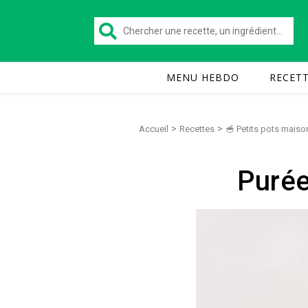
MENU HEBDO
RECET
>
>
Accueil
Recettes
🥣 Petits pots maiso
Purée