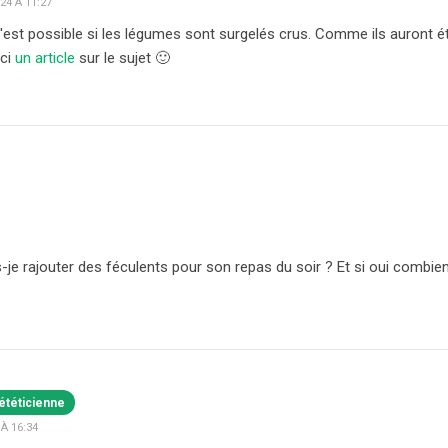
4 À 11:27
c'est possible si les légumes sont surgelés crus. Comme ils auront ét
ici
un article
sur le sujet 🙂
s-je rajouter des féculents pour son repas du soir ? Et si oui comb
ététicienne
À 16:34