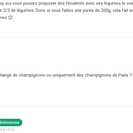
y, oui vous pouvez proposer des féculents avec ses légumes le soir
r 2/3 de légumes. Donc si vous faites une purée de 200g, cela fait en
mes 😊
 mélange de champignons ou uniquement des champignons de Paris ?
ététicienne
 À 10:12