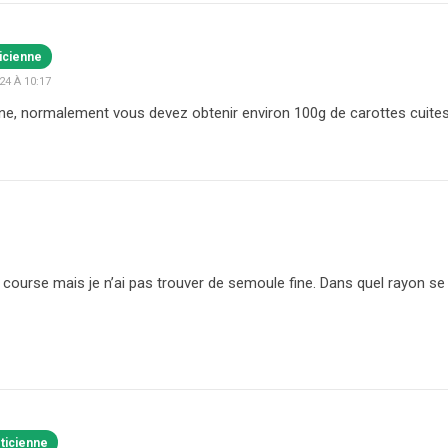
ticienne
4 À 10:17
ne, normalement vous devez obtenir environ 100g de carottes cuites
n course mais je n’ai pas trouver de semoule fine. Dans quel rayon se 
éticienne