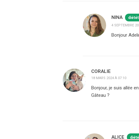
NINA
diété
4 SEPTEMBRE 202
Bonjour Adeli
CORALIE
18 MARS 2024 À 07:10
Bonjour, je suis allée e
Gâteau ?
ALICE
diét