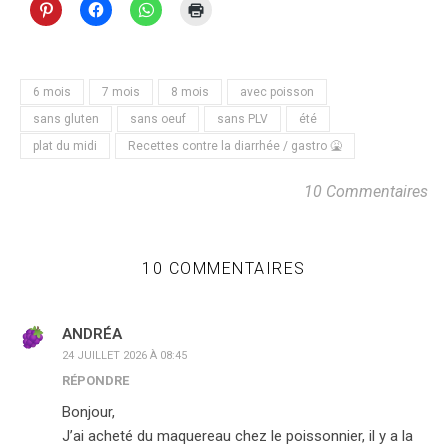
6 mois
7 mois
8 mois
avec poisson
sans gluten
sans oeuf
sans PLV
été
plat du midi
Recettes contre la diarrhée / gastro 🤮
10 Commentaires
10 COMMENTAIRES
ANDRÉA
24 JUILLET 2026 À 08:45
RÉPONDRE
Bonjour,
J’ai acheté du maquereau chez le poissonnier, il y a la