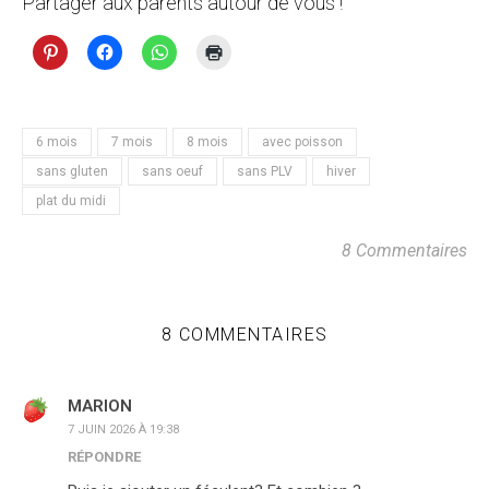
Partager aux parents autour de vous !
6 mois
7 mois
8 mois
avec poisson
sans gluten
sans oeuf
sans PLV
hiver
plat du midi
8 Commentaires
8 COMMENTAIRES
MARION
7 JUIN 2026 À 19:38
RÉPONDRE