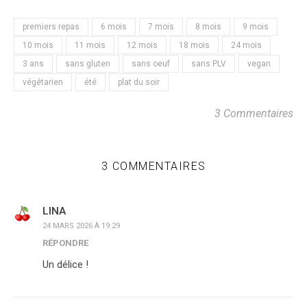
premiers repas
6 mois
7 mois
8 mois
9 mois
10 mois
11 mois
12 mois
18 mois
24 mois
3 ans
sans gluten
sans oeuf
sans PLV
vegan
végétarien
été
plat du soir
3 Commentaires
3 COMMENTAIRES
LINA
24 MARS 2026 À 19:29
RÉPONDRE
Un délice !