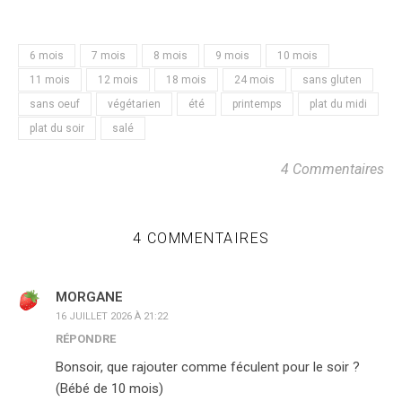
6 mois
7 mois
8 mois
9 mois
10 mois
11 mois
12 mois
18 mois
24 mois
sans gluten
sans oeuf
végétarien
été
printemps
plat du midi
plat du soir
salé
4 Commentaires
4 COMMENTAIRES
MORGANE
16 JUILLET 2026 À 21:22
RÉPONDRE
Bonsoir, que rajouter comme féculent pour le soir ?
(Bébé de 10 mois)