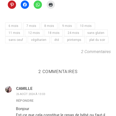
6 mois
7 mois
8 mois
9 mois
10 mois
11 mois
12 mois
18 mois
24 mois
sans gluten
sans oeuf
végétarien
été
printemps
plat du soir
2 Commentaires
2 COMMENTAIRES
CAMILLE
26 AOÛT 2024 À 13:03
RÉPONDRE
Bonjour
Est-ce que cela constitue le repas de bébé ou faut-il