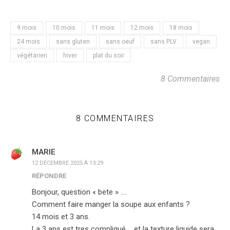
9 mois
10 mois
11 mois
12 mois
18 mois
24 mois
sans gluten
sans oeuf
sans PLV
vegan
végétarien
hiver
plat du soir
8 Commentaires
8 COMMENTAIRES
MARIE
12 DÉCEMBRE 2025 À 13:29
RÉPONDRE
Bonjour, question « bete » ….
Comment faire manger la soupe aux enfants ?
14 mois et 3 ans.
La 3 ans est tres compliqué…. et la texture liquide sera