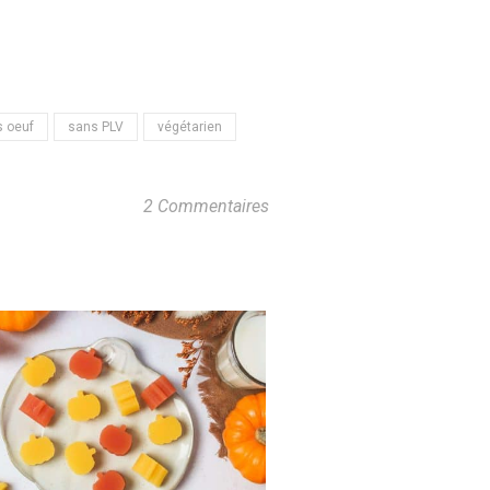
 oeuf
sans PLV
végétarien
2 Commentaires