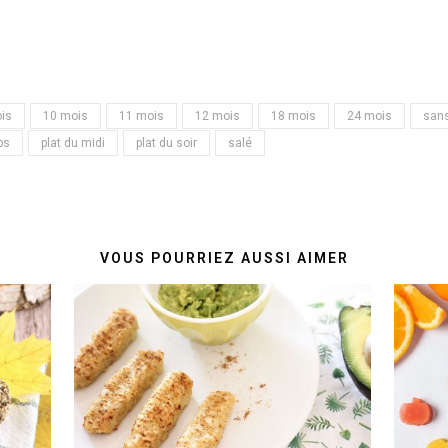
is
10 mois
11 mois
12 mois
18 mois
24 mois
sans
ps
plat du midi
plat du soir
salé
VOUS POURRIEZ AUSSI AIMER