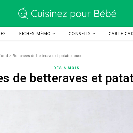
TES
FICHES MÉMO
CONSEILS
CARTE CAD
>
 food
Bouchées de betteraves et patate douce
DÈS 6 MOIS
s de betteraves et pata