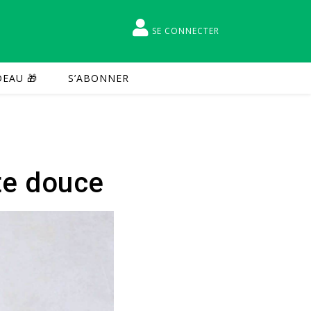
SE CONNECTER
EAU 🎁
S’ABONNER
te douce