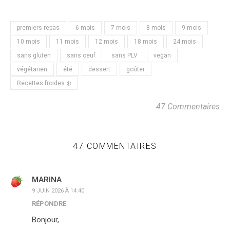
premiers repas
6 mois
7 mois
8 mois
9 mois
10 mois
11 mois
12 mois
18 mois
24 mois
sans gluten
sans oeuf
sans PLV
vegan
végétarien
été
dessert
goûter
Recettes froides ❄️
47 Commentaires
47 COMMENTAIRES
MARINA
9 JUIN 2026 À 14:40
RÉPONDRE
Bonjour,