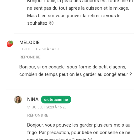
Bonjour Lucie, la peau des abricots est toute fine et
ne sent pas du tout après la cuisson et le mixage.
Mais bien sûr vous pouvez la retirer si vous le
souhaitez 🙂
MÉLODIE
31 JUILLET 2023 À 14:19
RÉPONDRE
Bonjour, si on congèle, sous forme de petit glaçons,
combien de temps peut on les garder au congélateur ?
NINA
diététicienne
31 JUILLET 2023 À 16:25
RÉPONDRE
Bonjour, vous pouvez les garder plusieurs mois au
frigo. Par précaution, pour bébé on conseille de ne
pas dépasser plus de 2 mois 😊