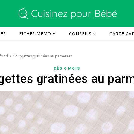
TES
FICHES MÉMO
CONSEILS
CARTE CAD
>
 food
Courgettes gratinées au parmesan
DÈS 6 MOIS
gettes gratinées au par