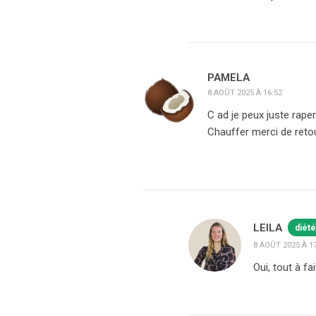
PAMELA
8 AOÛT 2025 À 16:52
C ad je peux juste raper
Chauffer merci de reto
LEILA
diété
8 AOÛT 2025 À 1
Oui, tout à fai