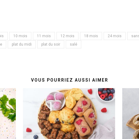
is
10 mois
11 mois
12 mois
18 mois
24 mois
sans
ée
plat du midi
plat du soir
salé
VOUS POURRIEZ AUSSI AIMER