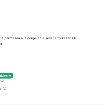
 le parmesan a la coupe et le servir a froid sans le
ur
ticienne
7:06
t. 🙂