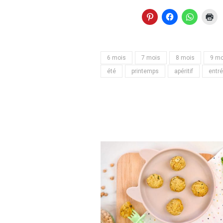
6 mois
7 mois
8 mois
9 mo
été
printemps
apéritif
entr