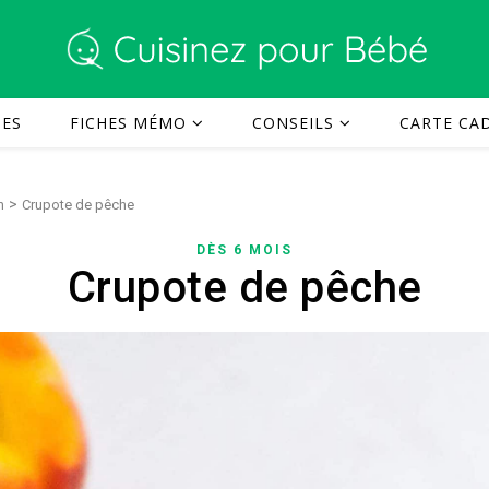
TES
FICHES MÉMO
CONSEILS
CARTE CAD
>
n
Crupote de pêche
DÈS 6 MOIS
Crupote de pêche