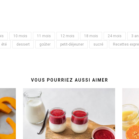
is
10 mois
11 mois
12 mois
18 mois
24 mois
3 an
été
dessert
goûter
petit-déjeuner
sucré
Recettes expr
VOUS POURRIEZ AUSSI AIMER