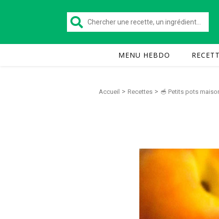
MENU HEBDO
RECET
>
>
Accueil
Recettes
🥣 Petits pots maiso