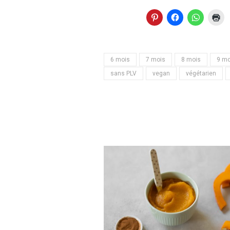
6 mois
7 mois
8 mois
9 mo
sans PLV
vegan
végétarien