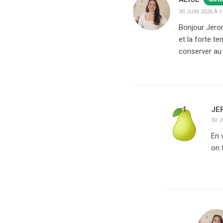
30 JUIN 2026 À 1
Bonjour Jerom
et la forte t
conserver au
JE
30 J
En 
on 