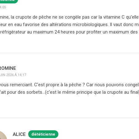
4:05
ine, la crupote de pêche ne se congèle pas car la vitamine C qu’elle
eneur en eau favorise des altérations microbiologiques. Il vaut donc m
 réfrigérateur au maximum 24 heures pour profiter un maximum des 
ROMINE
UIN 2026 À 14:17
vous remerciant. C’est propre à la pêche ? Car nous pouvons congel
fait pour des sorbets…(c’est le même principe que la crupote au final
ALICE
diététicienne