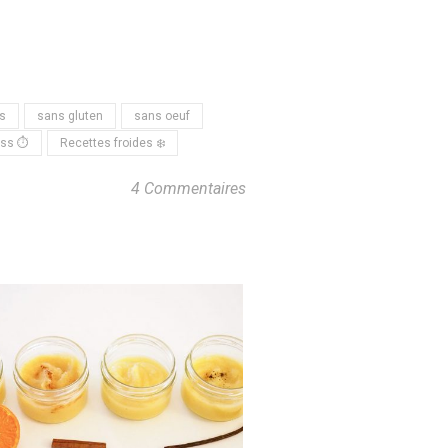
s
sans gluten
sans oeuf
ess ⏱
Recettes froides ❄️
4 Commentaires